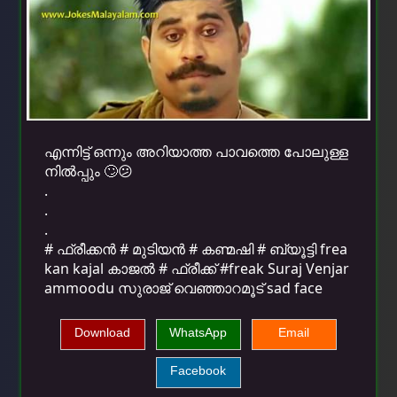
എന്നിട്ട് ഒന്നും അറിയാത്ത പാവത്തെ പോലുള്ള
നില്‍പ്പും 🙄😕
.
.
.
# ഫ്രീക്കന്‍ # മുടിയന്‍ # കണ്മഷി # ബ്യൂട്ടി frea
kan kajal കാജല്‍ # ഫ്രീക്ക് #freak Suraj Venjar
ammoodu സുരാജ് വെഞ്ഞാറമൂട് sad face
Download
WhatsApp
Email
Facebook