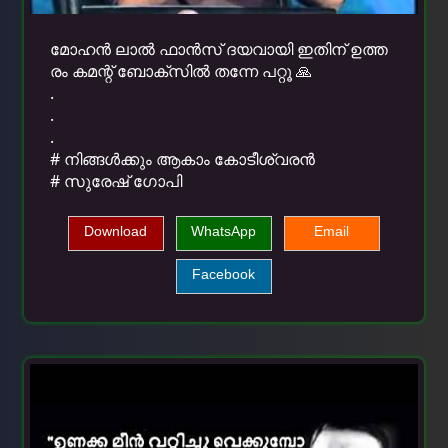
മോഹൻ ലാൽ ഫാൻസ് ദയവായി ഇതിന് ഉത്ത
രം കമന്റ് ബോക്സിൽ തന്നേ പറ്റൂ 🙏
.
.
.
# നിങ്ങൾക്കും ആകാം കോടീശ്വരൻ
# സുരേഷ് ഗോപി
Download
WhatsApp
Email
Facebook