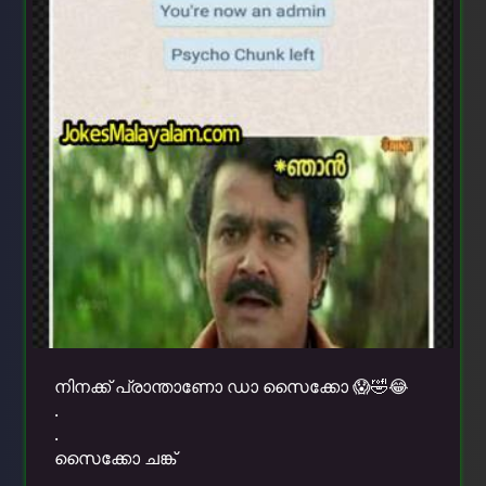
നിനക്ക് പ്രാന്താണോ ഡാ സൈക്കോ 😱🤣😂
.
.
സൈക്കോ ചങ്ക്