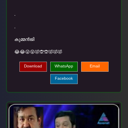
.
.
കുമ്മന്‍ജി
😂😂😜😝🤣🙊🙊🤣🤣🤣
Download
WhatsApp
Email
Facebook