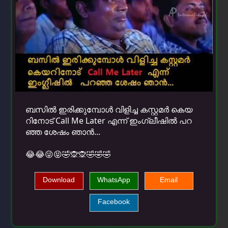
ബസിൽ ഇരിക്കുമ്പോൾ വിളിച്ച കസ്റ്റമർ കെയ
റിനോട് Call Me Later എന്ന് ഇംഗ്ലീഷിൽ പറ
ഞ്ഞ ശേഷം ഞാൻ...
😂😂😜😝🤣🙊🙊🤣🤣🤣
Download
WhatsApp
Email
Facebook