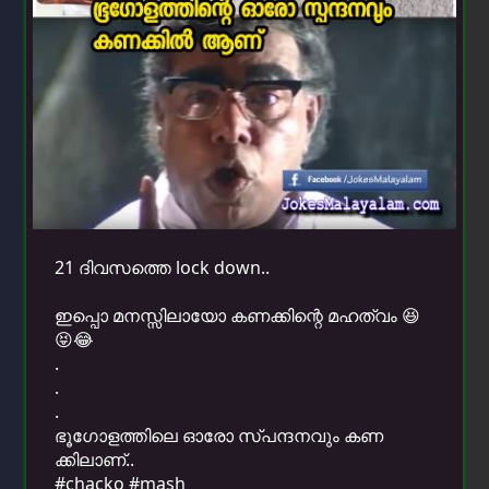
21 ദിവസത്തെ lock down..
ഇപ്പൊ മനസ്സിലായോ കണക്കിന്റെ മഹത്വം 😆
😝😂
.
.
.
ഭൂഗോളത്തിലെ ഓരോ സ്പന്ദനവും കണ
ക്കിലാണ്..
#chacko #mash