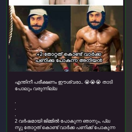
എന്തിനീ പരീക്ഷണം ഈശ്വരാ.. 😭😭😭 താടി
പോലും വരുന്നില്ല
.
.
.
2 വർഷമായി ജിമ്മിൽ പോകുന്ന ഞാനും, പ്ല
സ്ടു തോറ്റത് കൊണ്ട് വാർക്ക പണിക്ക് പോകുന്ന