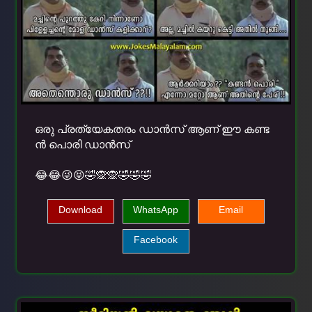
ഒരു പ്രത്യേകതരം ഡാന്‍സ് ആണ് ഈ കണ്ട
ന്‍ പൊരി ഡാന്‍സ്
😂😂😜😝🤣🙊🙊🤣🤣🤣
Download
WhatsApp
Email
Facebook