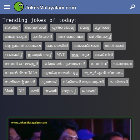
JokesMalayalam.com
Trending jokes of today:
ബഡ്ജറ്റ്
ബാവുസാമി
എന്താ ജോമു
മൊട്ട
മൃണാള്‍
തങ്കന്‍ ചേട്ടന്‍
ചന്ദ്രയാന്‍
അരിക്കൊമ്പൻ
ബിഗ്‌ബോസ്സ്
ആറ്റുകാൽ പൊങ്കാല
കെ-റെയില്‍
ഒമൈക്രോണ്‍
താലിബാന്‍
ഓണക്കിറ്റ്‌
ഇ ബുള്‍ ജെറ്റ്
MVD
ഉള്ളിസുര
വാക്സിന്‍
ബോബി ചെമ്മണ്ണൂര്‍
ഡ്രാഗൺ കുഞ്ഞുങ്ങൾ
കോവിഡ്
കൊറോണ
കോണ്‍ഗ്രസ് MLA
ചുഞ്ചു നായർ പൂച്ച
തൃശൂര്‍ എനിക്ക് വേണം
സതീശന്റെ മോൻ
കുമ്മോജി
വിക്ലങ്കന്‍ ആയ തുംബി
പെട്രോള്‍
Modi
BJP
കമ്മി
സംഘി
സുടാപ്പി
കൊങ്ങി