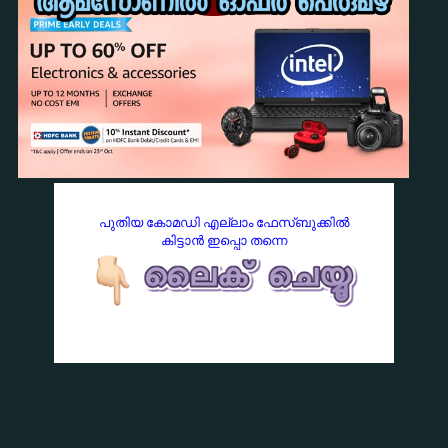
പുതിയ കോമഡി എല്ലാം ഫേസ്ബുക്കില്‍
കിട്ടാന്‍ ഇപ്പൊ തന്നെ