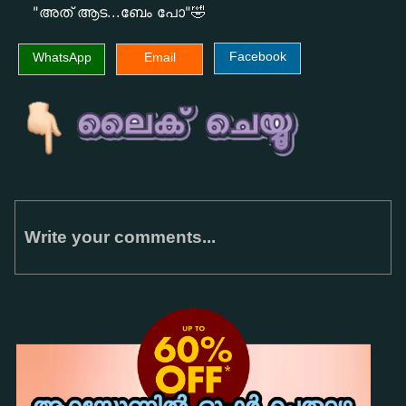
"അത് ആട...ബേം പോ"🤣
Facebook
WhatsApp
Email
Write your comments...