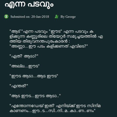
എന്ന പടവും
Submitted on: 20-Jan-2018
By George
"ആട് "എന്ന പടവും "ഈട" എന്ന പടവും ക
ളിക്കുന്ന കണ്ണൂരിലെ തിയേറ്റർ സമുച്ചയത്തില്‍ എ
ത്തിയ തിരുവനന്തപുരംകാരന്‍ :
"അണ്ണാ...ഈ പടം കളിക്കണത് എവിടെ?"
"ഏത്? ആടാ?"
"അല്ല...ഈട"
"ഈട ആടാ...ആട ഈട"
"എന്തര്?"
"ആട ഈട...ഈട ആടാ.."
"എന്തോന്നഡേയ് ഇത്? എനിയ്ക്ക് ഈട സിനിമ
കാണണം...ഈ..ട...സി..നി..മ..കാ..ണ..ണം"