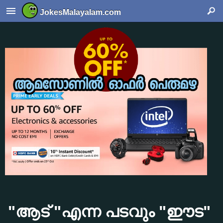
JokesMalayalam.com
"ആട് "എന്ന പടവും "ഈട"