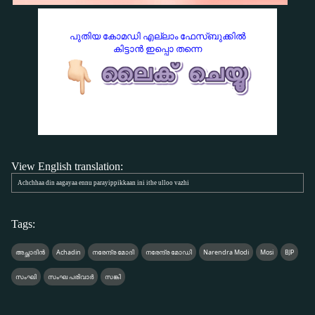
പുതിയ കോമഡി എല്ലാം ഫേസ്ബുക്കില്‍
കിട്ടാന്‍ ഇപ്പൊ തന്നെ
View English translation:
Achchhaa din aagayaa ennu parayippikkaan ini ithe ulloo vazhi
Tags:
അച്ഛാദിൻ
Achadin
നരേന്ദ്ര മോദി
നരേന്ദ്ര മോഡി
Narendra Modi
Mosi
BJP
സംഘി
സംഘ പരിവാര്‍
സങ്കി