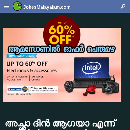
JokesMalayalam.com
അച്ഛാ ദിൻ ആഗയാ എന്ന്