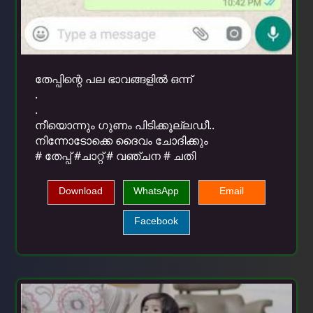
തേപ്പിന്റെ പല ഭാവങ്ങളിൽ ഒന്ന്
.
.
നീയൊന്നും ഗുണം പിടിക്കൂല്ലഡീ..
നിന്നോടോക്കെ ദൈവം ചോദിക്കും
# തേപ്പ് #ചാറ്റ് # വഞ്ചന # ചതി
Download
WhatsApp
Email
Facebook