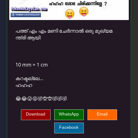
പത്ത് എം എം മണി ചേര്‍ന്നാല്‍ ഒരു മുഖ്യമ
ന്ത്രി ആയി
10 mm = 1 cm
കറക്ടല്ലേ...
ഹഹഹ
😂😂😜😝🤣🙊🙊🤣🤣🤣
Download
WhatsApp
Email
Facebook