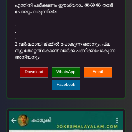
എന്തിനീ പരീക്ഷണം ഈശ്വരാ.. 😭😭😭 താടി
പോലും വരുന്നില്ല
.
.
.
2 വർഷമായി ജിമ്മിൽ പോകുന്ന ഞാനും, പ്ല
സ്ടു തോറ്റത് കൊണ്ട് വാർക്ക പണിക്ക് പോകുന്ന
അനിയനും
Download
WhatsApp
Email
Facebook