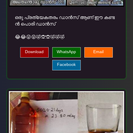
ഒരു പ്രത്യേകതരം ഡാന്‍സ് ആണ് ഈ കണ്ട
ന്‍ പൊരി ഡാന്‍സ്
😂😂😜😝🤣🙊🙊🤣🤣🤣
Download
WhatsApp
Email
Facebook