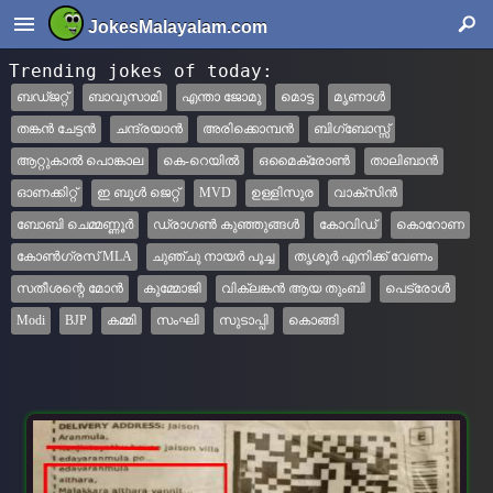
JokesMalayalam.com
Trending jokes of today:
ബഡ്ജറ്റ്
ബാവുസാമി
എന്താ ജോമു
മൊട്ട
മൃണാള്‍
തങ്കന്‍ ചേട്ടന്‍
ചന്ദ്രയാന്‍
അരിക്കൊമ്പൻ
ബിഗ്‌ബോസ്സ്
ആറ്റുകാൽ പൊങ്കാല
കെ-റെയില്‍
ഒമൈക്രോണ്‍
താലിബാന്‍
ഓണക്കിറ്റ്‌
ഇ ബുള്‍ ജെറ്റ്
MVD
ഉള്ളിസുര
വാക്സിന്‍
ബോബി ചെമ്മണ്ണൂര്‍
ഡ്രാഗൺ കുഞ്ഞുങ്ങൾ
കോവിഡ്
കൊറോണ
കോണ്‍ഗ്രസ് MLA
ചുഞ്ചു നായർ പൂച്ച
തൃശൂര്‍ എനിക്ക് വേണം
സതീശന്റെ മോൻ
കുമ്മോജി
വിക്ലങ്കന്‍ ആയ തുംബി
പെട്രോള്‍
Modi
BJP
കമ്മി
സംഘി
സുടാപ്പി
കൊങ്ങി