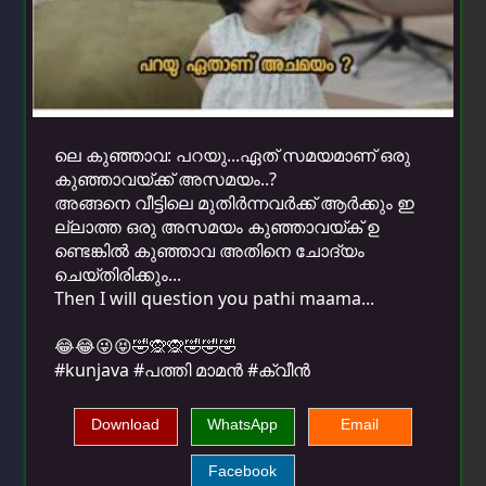
ലെ കുഞ്ഞാവ: പറയു...ഏത് സമയമാണ് ഒരു
കുഞ്ഞാവയ്ക്ക് അസമയം..?
അങ്ങനെ വീട്ടിലെ മുതിർന്നവർക്ക് ആർക്കും ഇ
ല്ലാത്ത ഒരു അസമയം കുഞ്ഞാവയ്ക് ഉ
ണ്ടെങ്കിൽ കുഞ്ഞാവ അതിനെ ചോദ്യം
ചെയ്തിരിക്കും...
Then I will question you pathi maama...
😂😂😜😝🤣🙊🙊🤣🤣🤣
#kunjava #പത്തി മാമൻ #ക്വീൻ
Download
WhatsApp
Email
Facebook