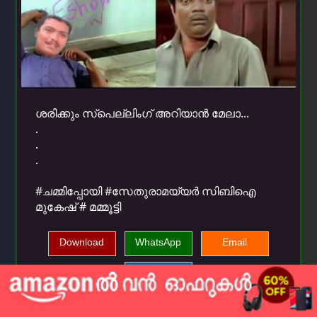
ശരിക്കും സ്പെല്ലിംഗ് അറിയാൻ മേലാ...
.
.
.
#ചമ്മിപ്പോയി #സേതുരാമയ്യർ സിബിഐ
മുകേഷ് # മമ്മൂട്ടി
Download
WhatsApp
Email
Facebook