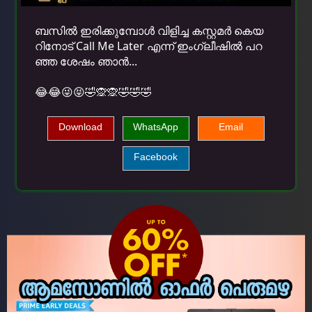
ബസിൽ ഇരിക്കുമ്പോൾ വിളിച്ച കസ്റ്റമർ കെയ
റിനോട് Call Me Later എന്ന് ഇംഗ്ലീഷിൽ പറ
ഞ്ഞ ശേഷം ഞാൻ...
😂😂😜😝🤣🙊🙊🤣🤣🤣
Download
WhatsApp
Email
Facebook