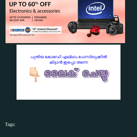
പുതിയ കോമഡി എല്ലാം ഫേസ്ബുക്കില്‍
കിട്ടാന്‍ ഇപ്പൊ തന്നെ
Tags: